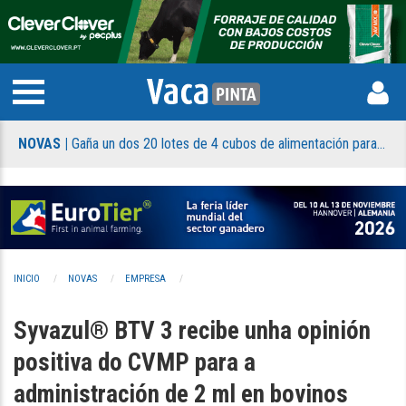
NOVAS |
Gaña un dos 20 lotes de 4 cubos de alimentación para xatos de Holm & Laue que sorteamos
NO
INICIO
NOVAS
EMPRESA
Syvazul® BTV 3 recibe unha opinión
positiva do CVMP para a
administración de 2 ml en bovinos