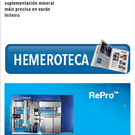
suplementación mineral
máis precisa en vacún
leiteiro