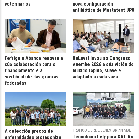
veterinarios
nova configuración
antibiótica de Mastatest UP8
Fefriga e Abanca renovan a
DeLaval levou ao Congreso
súa colaboración para o
Anembe 2026 a súa visión do
financiamento e a
muxido rápido, suave e
sostibilidade das granxas
adaptado a cada vaca
federadas
TRÁFICO LIBRE E BENESTAR ANIMAL
A detección precoz de
Tecnoloxía Lely para SAT As
enfermidades protagoniza