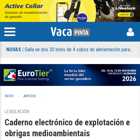
NOVAS |
Gaña un dos 20 lotes de 4 cubos de alimentación para xatos de Holm & Laue que sorteamos
NO
INICIO
ARTIGOS
LEXISLACIÓN
Caderno electrónico de explotación e
obrigas medioambientais