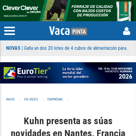
NOVAS |
Gaña un dos 20 lotes de 4 cubos de alimentación para xatos de Holm & Laue que sorteamos
NO
INICIO
EN VÍDEO
EMPRESAS
Kuhn presenta as súas
novidades en Nantes, Francia