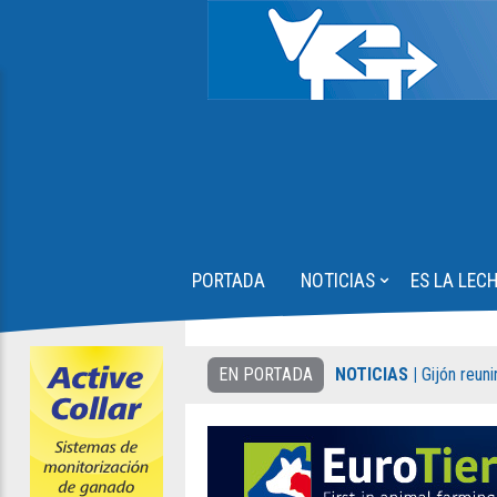
⌄
PORTADA
NOTICIAS
ES LA LEC
EN PORTADA
NOTICIAS |
Gijón reun