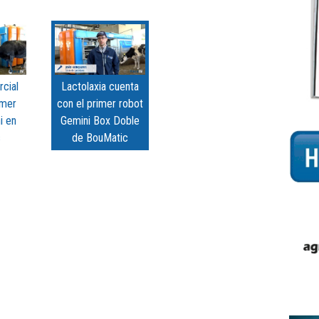
cial
Lactolaxia cuenta
rimer
con el primer robot
i en
Gemini Box Doble
s
de BouMatic