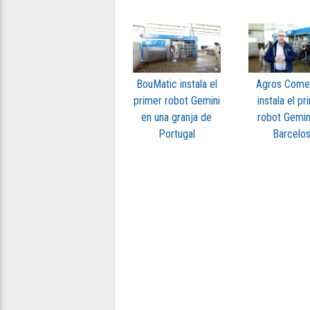
BouMatic instala el
Agros Comer
primer robot Gemini
instala el p
en una granja de
robot Gemin
Portugal
Barcelo